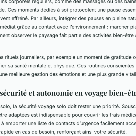
oins corporels réguliers, comme des massages ou des bains
de. Ces moments dédiés à soi protocolent une pause essenti
ent effréné. Par ailleurs, intégrer des pauses en pleine nat
médiat grâce au contact avec l’environnement : marcher pi
ment observer le paysage fait partie des activités bien-être
es rituels journaliers, par exemple un moment de gratitude o
ifier sa santé mentale et physique. Ces routines conscientes
une meilleure gestion des émotions et une plus grande vitali
 sécurité et autonomie en voyage bien-êt
olo, la sécurité voyage solo doit rester une priorité. Sousc
tre adaptées est indispensable pour couvrir les frais médic
à emporter une liste de contacts d’urgence facilement acce
rapide en cas de besoin, renforçant ainsi votre sécurité.