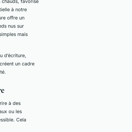
 chauds, favorise
elle à notre
ure offre un
eds nus sur
 simples mais
u d’écriture,
 créent un cadre
té.
re
rire à des
aux ou les
ssible. Cela