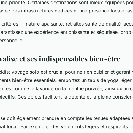
 une priorité. Certaines destinations sont mieux équipées pou
avec des infrastructures dédiées et une présence locale ras
ritères — nature apaisante, retraites santé de qualité, acces
arantissez une expérience enrichissante et sécurisée, propic
ersonnelle.
valise et ses indispensables bien-être
list voyage solo est crucial pour ne rien oublier et garantir
ents bien-être essentiels, emportez un tapis de yoga léger,
santes comme la lavande ou la menthe poivrée, ainsi qu’un c
ectifs. Ces objets facilitent la détente et la pleine consci
lise doit également prendre en compte les tenues adaptées a
mat local. Par exemple, des vêtements légers et respirants p