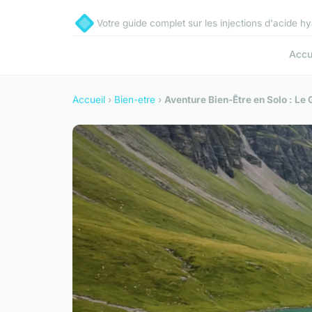
Votre guide complet sur les injections d'acide h
Accu
Accueil
›
Bien-etre
›
Aventure Bien-Être en Solo : Le