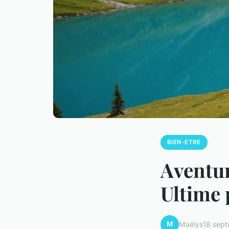
BIEN-ETRE
Aventur
Ultime 
M
Maëlys
18 sep