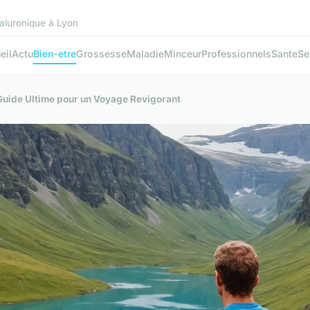
yaluronique à Lyon
eil
Actu
Bien-etre
Grossesse
Maladie
Minceur
Professionnels
Sante
Se
 Guide Ultime pour un Voyage Revigorant