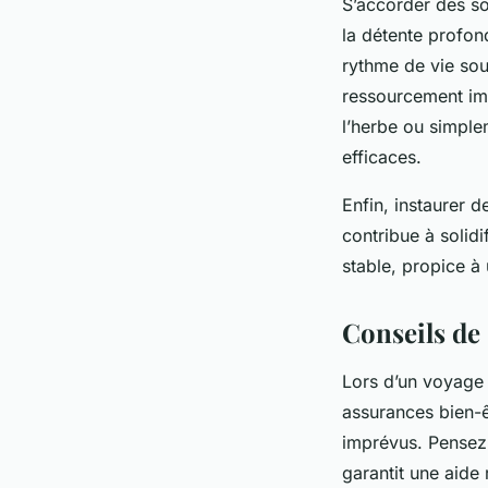
S’accorder des s
la détente profon
rythme de vie souv
ressourcement im
l’herbe ou simple
efficaces.
Enfin, instaurer d
contribue à solid
stable, propice à 
Conseils de
Lors d’un voyage s
assurances bien-ê
imprévus. Pensez 
garantit une aide 