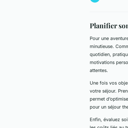
Planifier so
Pour une aventure
minutieuse. Comme
quotidien, pratiqu
motivations person
attentes.
Une fois vos objec
votre séjour. Pre
permet d’optimise
pour un séjour th
Enfin, évaluez so
les coûts liés au 