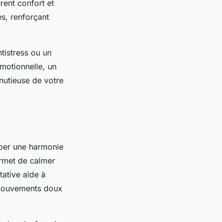
rent confort et
es, renforçant
ntistress ou un
émotionnelle, un
nutieuse de votre
pper une harmonie
permet de calmer
tative aide à
e mouvements doux