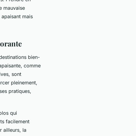
te mauvaise
 apaisant mais
gorante
destinations bien-
e apaisante, comme
ives, sont
rcer pleinement,
ses pratiques,
olos qui
its facilement
ailleurs, la