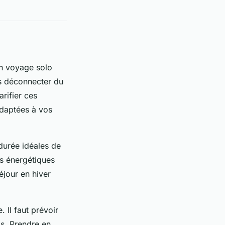
on voyage solo
us déconnecter du
arifier ces
 adaptées à vos
 durée idéales de
ns énergétiques
éjour en hiver
 Il faut prévoir
as. Prendre en