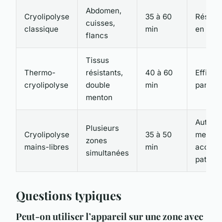
Abdomen,
Cryolipolyse
35 à 60
Résulta
cuisses,
classique
min
en 6-1
flancs
Tissus
Thermo-
résistants,
40 à 60
Efficac
cryolipolyse
double
min
par pr
menton
Autoris
Plusieurs
Cryolipolyse
35 à 50
meilleu
zones
mains-libres
min
accom
simultanées
patient
Questions typiques
Peut-on utiliser l’appareil sur une zone avec