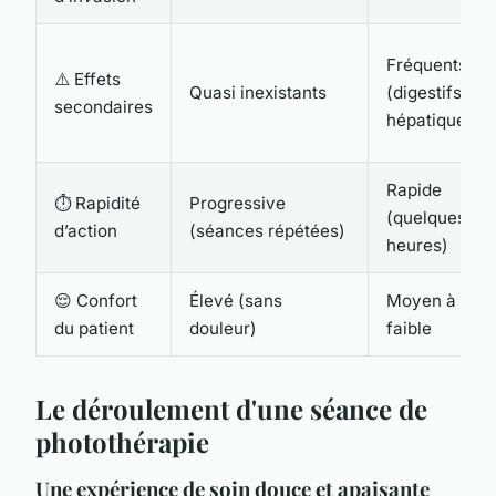
Fréquents
⚠️ Effets
Quasi inexistants
(digestifs,
secondaires
hépatiques)
Rapide
⏱️ Rapidité
Progressive
(quelques
d’action
(séances répétées)
heures)
😌 Confort
Élevé (sans
Moyen à
du patient
douleur)
faible
Le déroulement d'une séance de
photothérapie
Une expérience de soin douce et apaisante