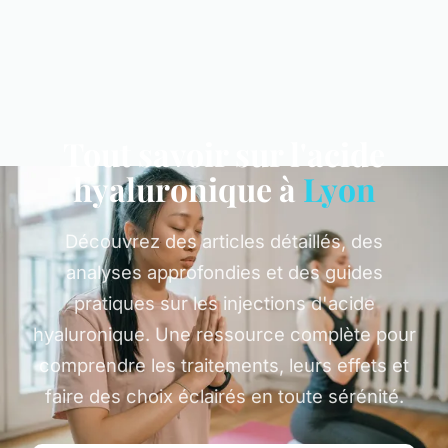
Tout savoir sur l'acide
hyaluronique à
Lyon
Découvrez des articles détaillés, des
analyses approfondies et des guides
pratiques sur les injections d'acide
hyaluronique. Une ressource complète pour
comprendre les traitements, leurs effets et
faire des choix éclairés en toute sérénité.