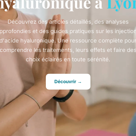
hyaluronique à
Lyo
Découvrez des articles détaillés, des analyses
pprofondies et des guides pratiques sur les injectio
d'acide hyaluronique. Une ressource complète pou
comprendre les traitements, leurs effets et faire de
choix éclairés en toute sérénité.
Découvrir →