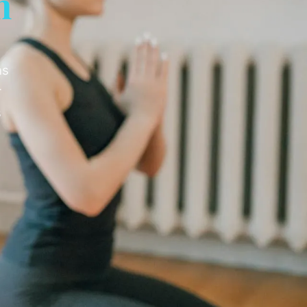
n
ns
r
s