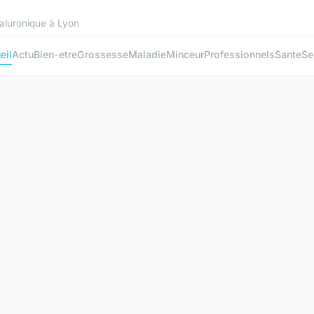
yaluronique à Lyon
eil
Actu
Bien-etre
Grossesse
Maladie
Minceur
Professionnels
Sante
Se